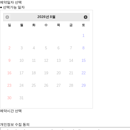
예약일자 선택
●
선택가능 일자
2026
년
8월
일
월
화
수
목
금
토
1
2
3
4
5
6
7
8
9
10
11
12
13
14
15
16
17
18
19
20
21
22
23
24
25
26
27
28
29
30
31
예약시간 선택
개인정보 수집 동의