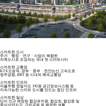
스마트한 도시
주거ㆍ행정ㆍ연구ㆍ사업이 복합된
자족도시로 조성되는 국내 첫 스마트시티
스마트한 교통망
KTX오송역, 경부ㆍ중부ㆍ천안논산 고속도로
청주공항, BRT 등 시내외 쾌속교통망
스마트한 인프라
자율주행 정밀지도 3차원 공간정보시스템 등
지속가능한 스마트 도시를 만드는 첨단 인프라
스마트한 일상
단지 인근 예정된 합강유치원, 합강초, 합강중 및
중심상업지구, 근린공원 등 쾌적한 생활