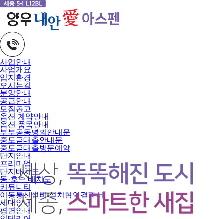
사업안내
사업개요
입지환경
오시는길
분양안내
공급안내
모집공고
옵션 계약안내
옵션 품목안내
부부공동명의안내문
중도금대출안내문
중도금대출방문예약
단지안내
프리미엄
단지배치도
동·호수 배치도
커뮤니티
이동통신설비 설치협의결과서
세대안내
평면안내
인테리어