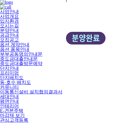
사업안내
사업개요
입지환경
오시는길
분양안내
공급안내
모집공고
옵션 계약안내
옵션 품목안내
부부공동명의안내문
중도금대출안내문
중도금대출방문예약
단지안내
프리미엄
단지배치도
동·호수 배치도
커뮤니티
이동통신설비 설치협의결과서
세대안내
평면안내
인테리어
E-견본주택
마감재 보기
관심고객등록