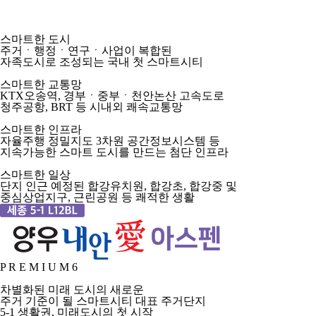
스마트한 도시
주거ㆍ행정ㆍ연구ㆍ사업이 복합된
자족도시로 조성되는 국내 첫 스마트시티
스마트한 교통망
KTX오송역, 경부ㆍ중부ㆍ천안논산 고속도로
청주공항, BRT 등 시내외 쾌속교통망
스마트한 인프라
자율주행 정밀지도 3차원 공간정보시스템 등
지속가능한 스마트 도시를 만드는 첨단 인프라
스마트한 일상
단지 인근 예정된 합강유치원, 합강초, 합강중 및
중심상업지구, 근린공원 등 쾌적한 생활
P R E M I U M 6
차별화된 미래 도시의 새로운
주거 기준이 될 스마트시티 대표 주거단지
5-1 생활권,
미래도시의 첫 시작