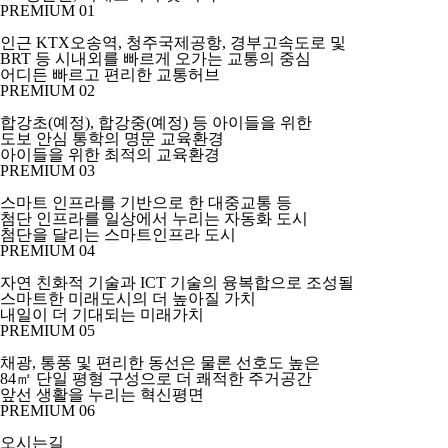
PREMIUM 01
인근 KTX오송역, 청주국제공항, 경부고속도로 및
BRT 등 시내외를 빠르게 오가는 교통의 중심
어디든 빠르고 편리한
교통허브
PREMIUM 02
합강초(예정), 합강중(예정) 등 아이들을 위한
도보 안심 통학의 명문 교육환경
아이들을 위한
최적의 교육환경
PREMIUM 03
스마트 인프라를 기반으로 한 대중교통 등
첨단 인프라를 일상에서 누리는 자동화 도시
첨단을 달리는
스마트인프라 도시
PREMIUM 04
자연 친화적 기술과 ICT 기술의 융복합으로 조성될
스마트한 미래도시의 더 높아질 가치
내일이 더 기대되는
미래가치
PREMIUM 05
채광, 통풍 및 편리한 동선은 물론 선호도 높은
84㎡ 단일 평형 구성으로 더 쾌적한 주거공간
앞선 생활을 누리는
혁신평면
PREMIUM 06
오시는길