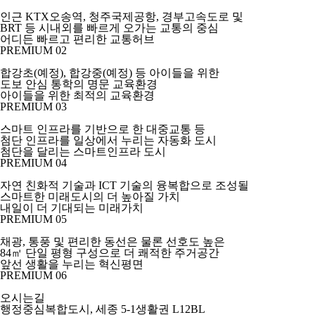
인근 KTX오송역, 청주국제공항, 경부고속도로 및
BRT 등 시내외를 빠르게 오가는 교통의 중심
어디든 빠르고 편리한
교통허브
PREMIUM 02
합강초(예정), 합강중(예정) 등 아이들을 위한
도보 안심 통학의 명문 교육환경
아이들을 위한
최적의 교육환경
PREMIUM 03
스마트 인프라를 기반으로 한 대중교통 등
첨단 인프라를 일상에서 누리는 자동화 도시
첨단을 달리는
스마트인프라 도시
PREMIUM 04
자연 친화적 기술과 ICT 기술의 융복합으로 조성될
스마트한 미래도시의 더 높아질 가치
내일이 더 기대되는
미래가치
PREMIUM 05
채광, 통풍 및 편리한 동선은 물론 선호도 높은
84㎡ 단일 평형 구성으로 더 쾌적한 주거공간
앞선 생활을 누리는
혁신평면
PREMIUM 06
오시는길
행정중심복합도시, 세종 5-1생활권 L12BL