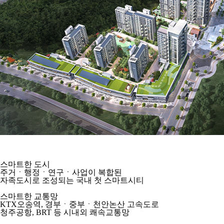
스마트한 도시
주거ㆍ행정ㆍ연구ㆍ사업이 복합된
자족도시로 조성되는 국내 첫 스마트시티
스마트한 교통망
KTX오송역, 경부ㆍ중부ㆍ천안논산 고속도로
청주공항, BRT 등 시내외 쾌속교통망