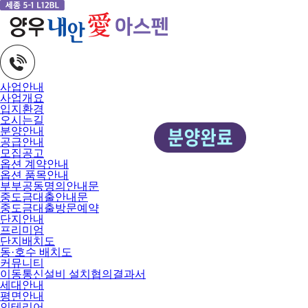
사업안내
사업개요
입지환경
오시는길
분양안내
공급안내
모집공고
옵션 계약안내
옵션 품목안내
부부공동명의안내문
중도금대출안내문
중도금대출방문예약
단지안내
프리미엄
단지배치도
동·호수 배치도
커뮤니티
이동통신설비 설치협의결과서
세대안내
평면안내
인테리어