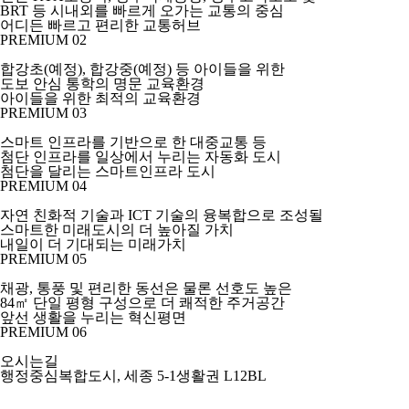
BRT 등 시내외를 빠르게 오가는 교통의 중심
어디든 빠르고 편리한
교통허브
PREMIUM 02
합강초(예정), 합강중(예정) 등 아이들을 위한
도보 안심 통학의 명문 교육환경
아이들을 위한
최적의 교육환경
PREMIUM 03
스마트 인프라를 기반으로 한 대중교통 등
첨단 인프라를 일상에서 누리는 자동화 도시
첨단을 달리는
스마트인프라 도시
PREMIUM 04
자연 친화적 기술과 ICT 기술의 융복합으로 조성될
스마트한 미래도시의 더 높아질 가치
내일이 더 기대되는
미래가치
PREMIUM 05
채광, 통풍 및 편리한 동선은 물론 선호도 높은
84㎡ 단일 평형 구성으로 더 쾌적한 주거공간
앞선 생활을 누리는
혁신평면
PREMIUM 06
오시는길
행정중심복합도시, 세종 5-1생활권 L12BL