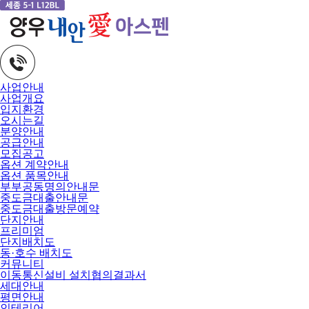
사업안내
사업개요
입지환경
오시는길
분양안내
공급안내
모집공고
옵션 계약안내
옵션 품목안내
부부공동명의안내문
중도금대출안내문
중도금대출방문예약
단지안내
프리미엄
단지배치도
동·호수 배치도
커뮤니티
이동통신설비 설치협의결과서
세대안내
평면안내
인테리어