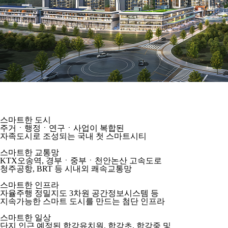
스마트한 도시
주거ㆍ행정ㆍ연구ㆍ사업이 복합된
자족도시로 조성되는 국내 첫 스마트시티
스마트한 교통망
KTX오송역, 경부ㆍ중부ㆍ천안논산 고속도로
청주공항, BRT 등 시내외 쾌속교통망
스마트한 인프라
자율주행 정밀지도 3차원 공간정보시스템 등
지속가능한 스마트 도시를 만드는 첨단 인프라
스마트한 일상
단지 인근 예정된 합강유치원, 합강초, 합강중 및